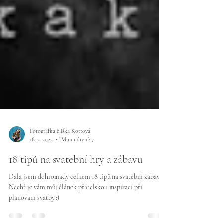
Fotografka Eliška Kottová
18. 2. 2025
Minut čtení: 7
18 tipů na svatební hry a zábavu
Dala jsem dohromady celkem 18 tipů na svatební zábavu.
Nechť je vám můj článek přátelskou inspirací při
plánování svatby :)