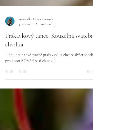
Fotografka Eliška Kottová
13. 2. 2025
Minut čtení: 3
Prskavkový tanec: Kouzelná svatební
chvilka
Plánujete na své svatbě prskavky? A chcete slyšet všechna
pro i proti? Přečtěte si článek :)