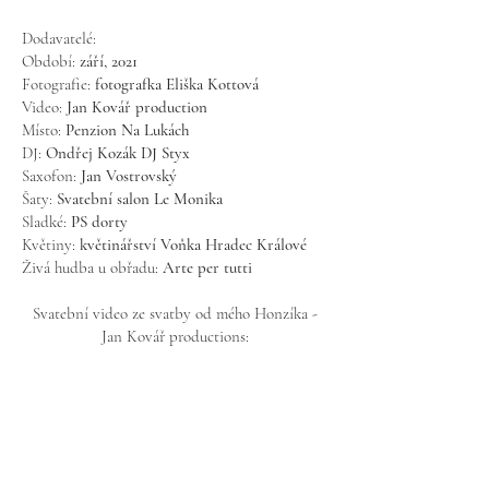
Dodavatelé:
Období:
září, 2021
Fotografie:
fotografka Eliška Kottová
Video:
Jan Kovář production
Místo:
Penzion Na Lukách
DJ:
Ondřej Kozák DJ Styx
Saxofon:
Jan Vostrovský
Šaty:
Svatební salon Le Monika
Sladké:
PS dorty
Květiny:
květinářství Voňka Hradec Králové
Živá hudba u obřadu:
Arte per tutti
Svatební video ze svatby od mého Honzíka -
Jan Kovář productions: