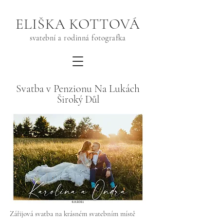
ELIŠKA KOTTOVÁ
svatební a rodinná fotografka
Svatba v Penzionu Na Lukách
Široký Důl
Zářijová
svatba na krásném svatebním místě