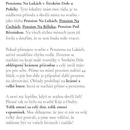
Penzionu Na Lukách v Širokém Dole u
Poličky
. Tyto lokality mám moc ráda, je tu
nádherná příroda a skvělá místa na svatbu -
jako třeba
Penzion Na Lukách,
Penzion Na
Čechách,
Penzion Na Bělisku
, Penzion Pod
Březinkou
. Na všech těchto místech jsem již
fotila a doufám, že se sem budu stále vracet.
Pokud plánujete svatbu v Penzionu na Lukách,
určitě neuděláte chybu vedle. Penzion se
nachází na kraji malé vesničky v Širokém Dole
obklopený krásnou přírodou
a celý areál máte
jen pro sebe. Přímo na místě penzion nabízí 44
lůžek, o pár km dále je případně další penzion
na ubytování. Obřady probíhají na
krásné a
velké louce
, která se nachází přímo u penzionu.
A není nic lepšího, když se sejdou skvělí lidi!
Přesně tak to bylo na svatbě Káji a Ondry.
Tolik emocí za celý den, tolik emocí
vzpomínek
.
Moc děkujeme, že jste si nás na svůj
velký den pozvali, a jsme moc vděční, že
můžeme být ve vašich životech i nadále!